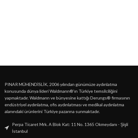
PINAR MÜHENDİSLİK, 2006 yılından günümüze aydınlatma
konusunda dünya lideri Waldmann®’ın Türkiye temsilciliğini
yapmaktadır. Waldmann ve bünyesine kattığı Derungs® firmasının
endüstriyel aydınlatma, ofis aydınlatması ve medikal aydınlatma
alanındaki ürünlerini Türkiye pazarına sunmaktadır.
Perpa Ticaret Mrk. A Blok Kat: 11 No. 1365 Okmeydanı - Şişli
İstanbul